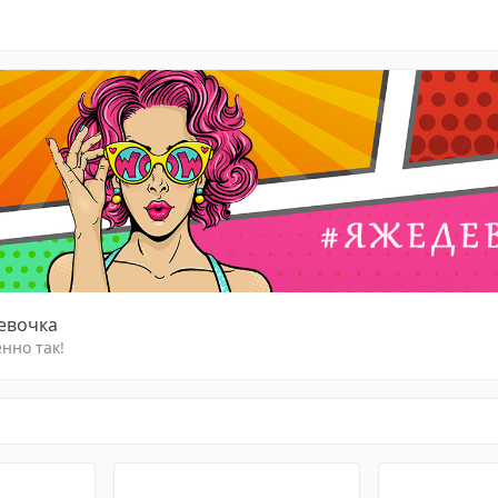
девочка
нно так!