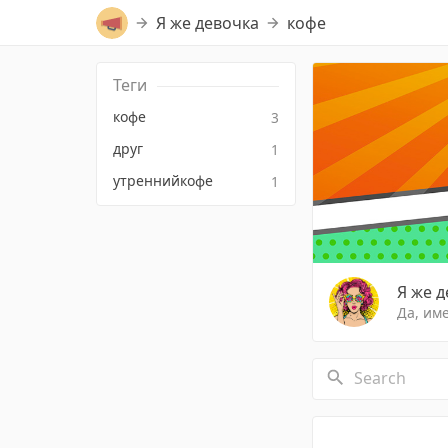
Я же девочка
кофе
Теги
кофе
3
друг
1
утреннийкофе
1
Я же 
Да, име