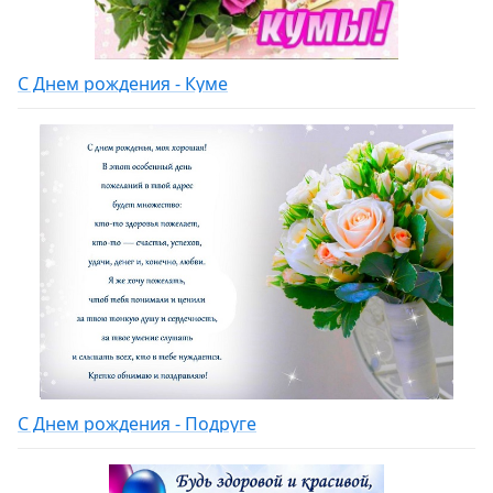
С Днем рождения - Куме
С Днем рождения - Подруге