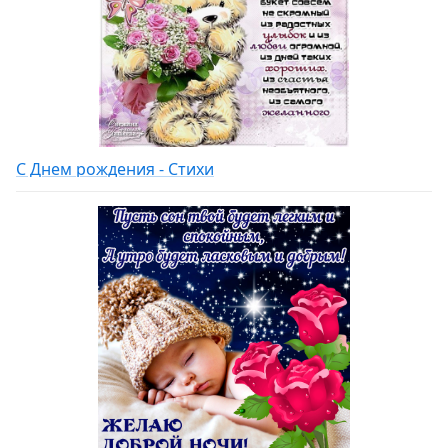
С Днем рождения - Стихи