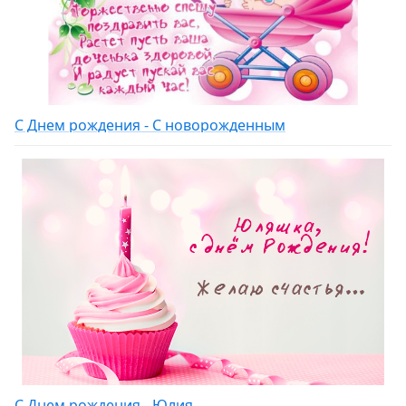
С Днем рождения - С новорожденным
С Днем рождения - Юлия