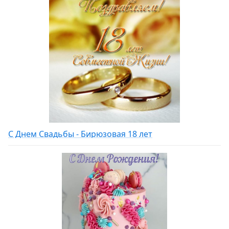
С Днем Свадьбы - Бирюзовая 18 лет