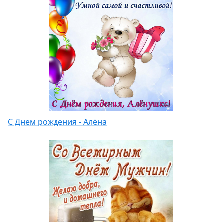
С Днем рождения - Алёна