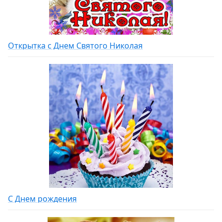
Открытка с Днем Святого Николая
С Днем рождения