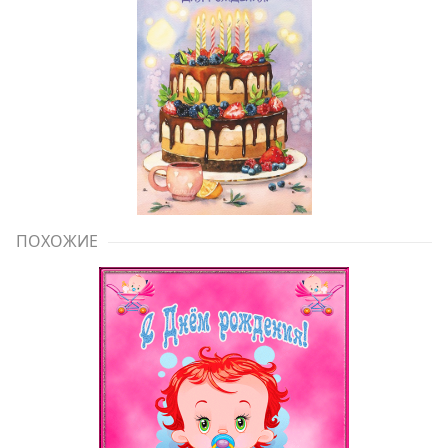
ПОХОЖИЕ