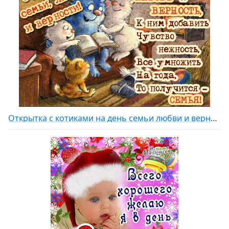
Открытка с котиками на день семьи любви и верности