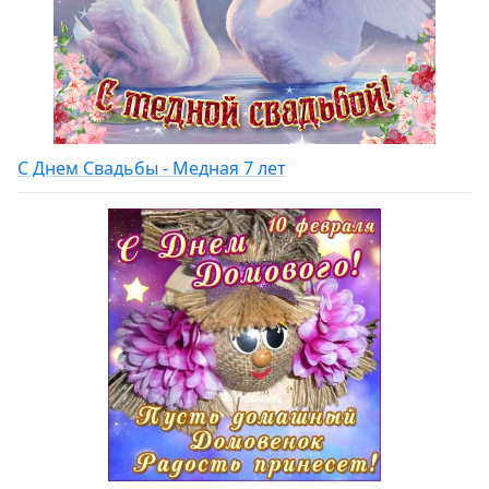
С Днем Свадьбы - Медная 7 лет