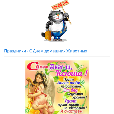
Праздники - С Днем домашних Животных