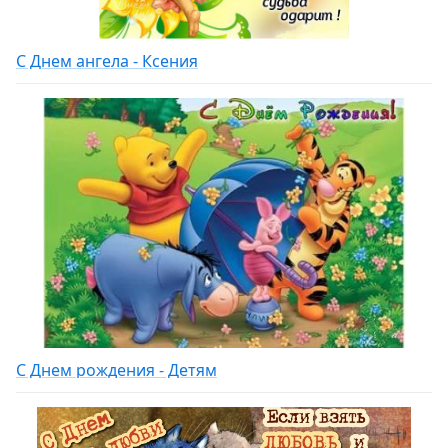
С Днем ангела - Ксения
С Днем рождения - Детям