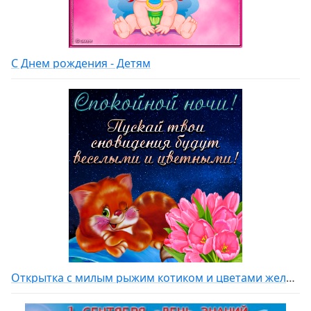
С Днем рождения - Детям
Открытка с милым рыжим котиком и цветами желающий спокойной ночи