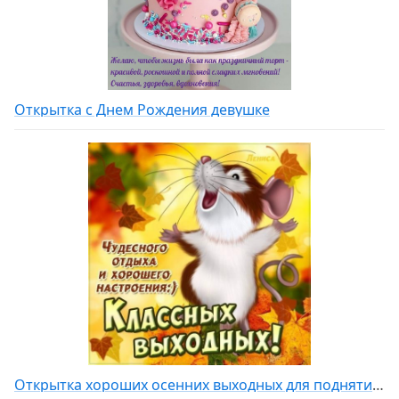
Открытка с Днем Рождения девушке
Открытка хороших осенних выходных для поднятий настроения