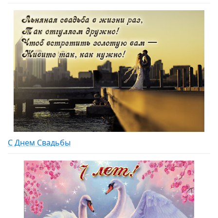
С Днем Свадьбы