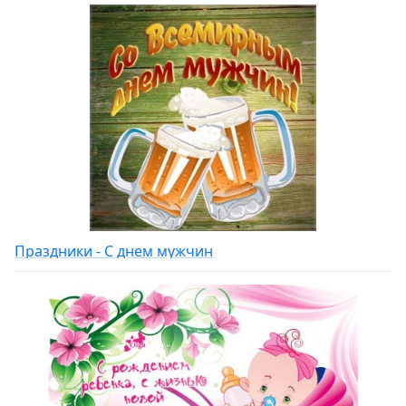
Праздники - С днем мужчин