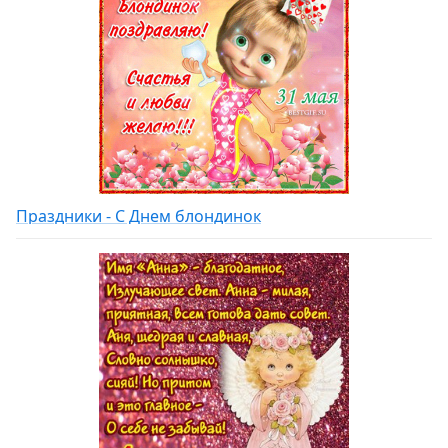
Праздники - С Днем блондинок