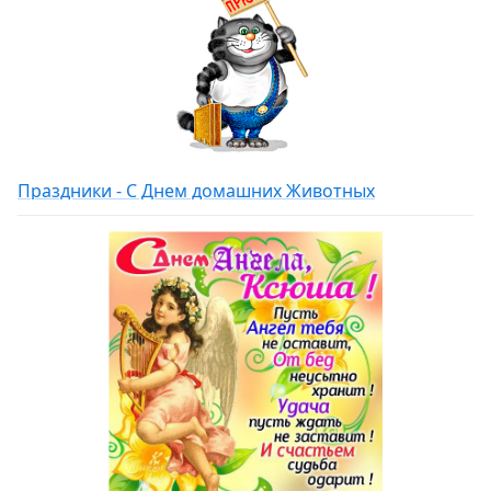
Праздники - С Днем домашних Животных