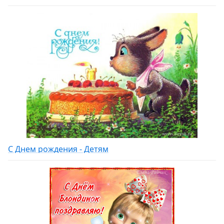
С Днем рождения - Детям