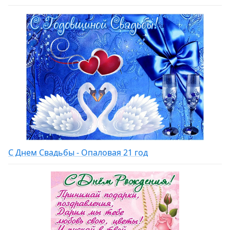
С Днем Свадьбы - Опаловая 21 год