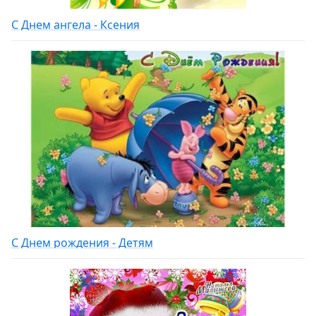
С Днем ангела - Ксения
С Днем рождения - Детям