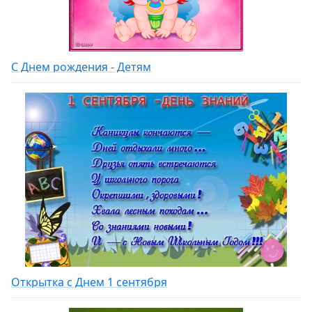
С Днем рождения - Детям
Открытка с Днем 1 сентября