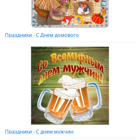
Праздники - С Днем домового
Праздники - С днем мужчин