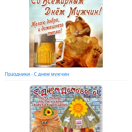
Праздники - С днем мужчин