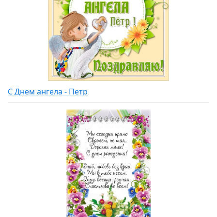
С Днем ангела - Петр