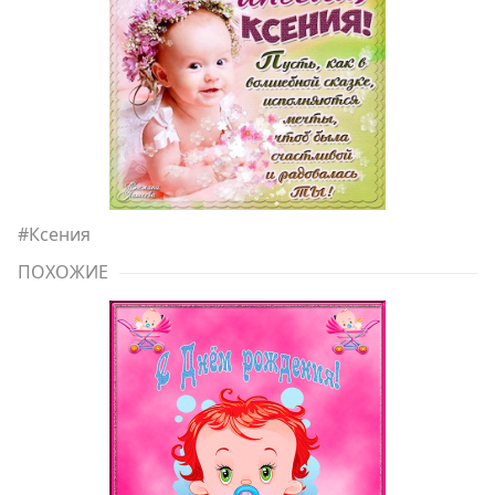
#
Ксения
ПОХОЖИЕ