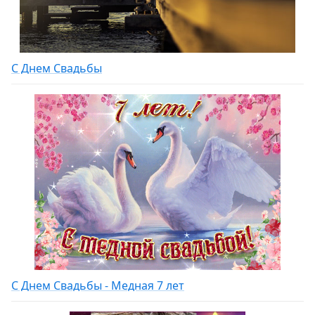
С Днем Свадьбы
С Днем Свадьбы - Медная 7 лет