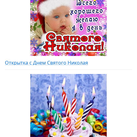
Открытка с Днем Святого Николая