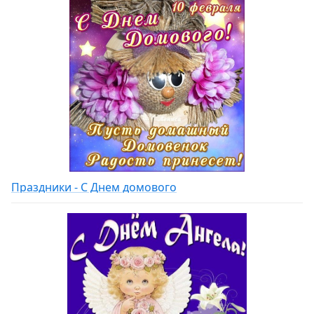
Праздники - С Днем домового