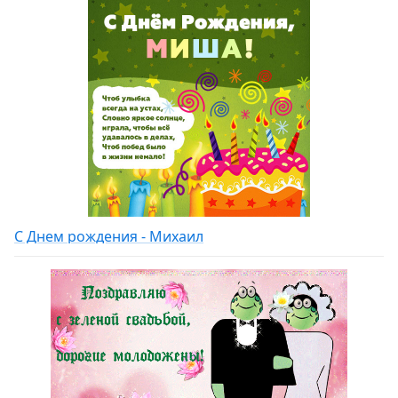
С Днем рождения - Михаил