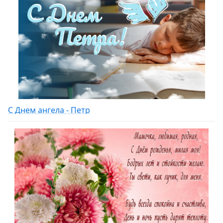
С Днем ангела - Петр