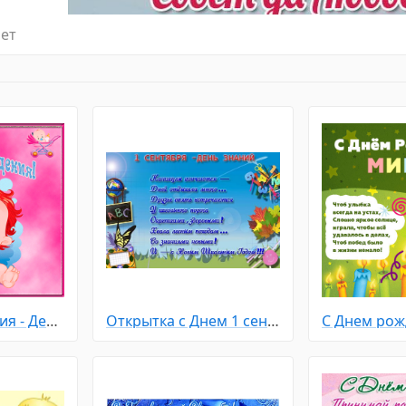
лет
С Днем рождения - Детям
Открытка с Днем 1 сентября