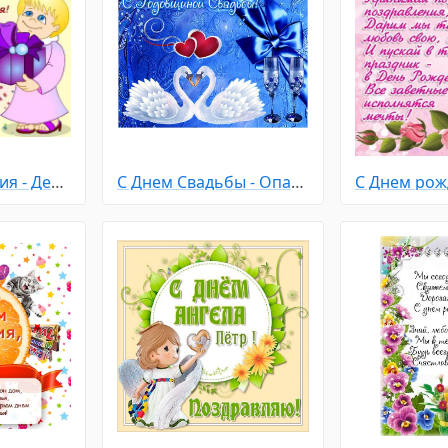
С Днем рождения - Детям
С Днем Свадьбы - Опаловая 21 год