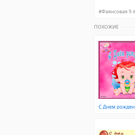
#
Фаянсовая 9 
ПОХОЖИЕ