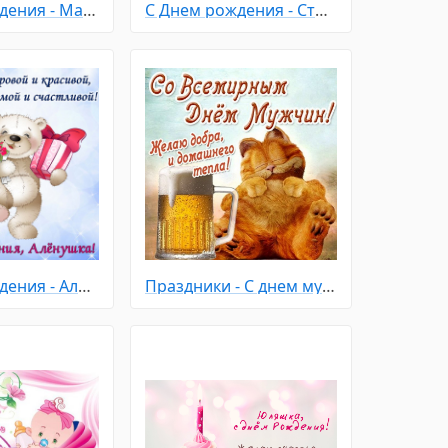
С Днем рождения - Маме
С Днем рождения - Стихи
С Днем рождения - Алёна
Праздники - С днем мужчин