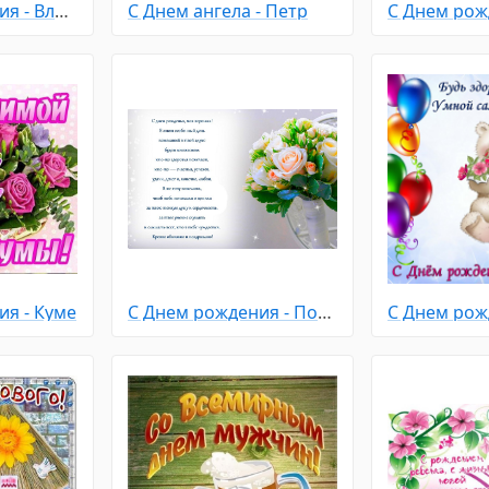
С Днем рождения - Владимир
С Днем ангела - Петр
ия - Куме
С Днем рождения - Подруге