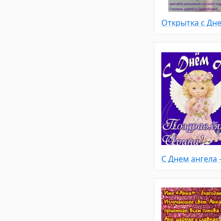
С Днем ангела 