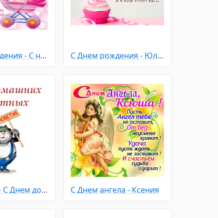
С Днем рождения - С новорожденным
С Днем рождения - Юлия
Праздники - С Днем домашних Животных
С Днем ангела - Ксения