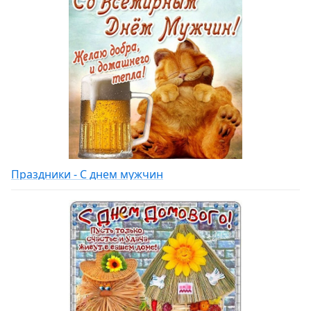
Праздники - С днем мужчин