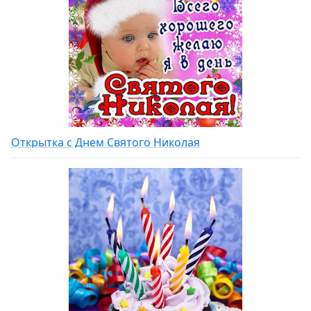
Открытка с Днем Святого Николая