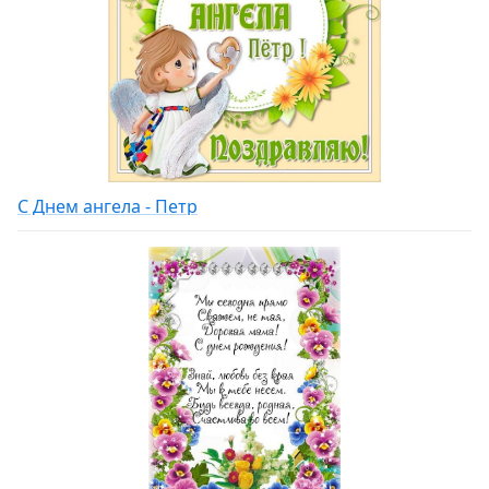
С Днем ангела - Петр