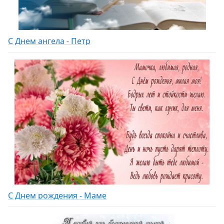
С Днем ангела - Петр
С Днем рождения - Маме