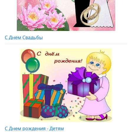
С Днем Свадьбы
С Днем рождения - Детям