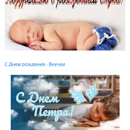
С Днем рождения - Внучки