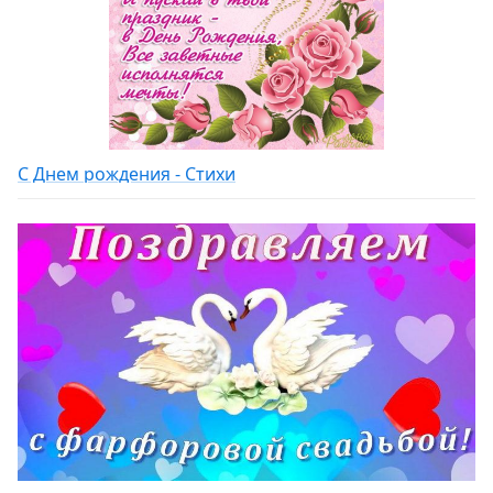
С Днем рождения - Стихи