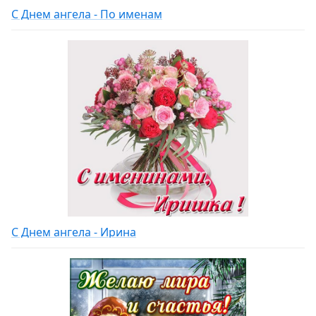
С Днем ангела - По именам
С Днем ангела - Ирина