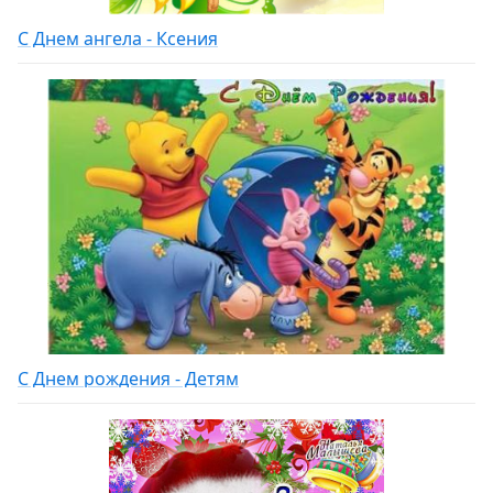
С Днем ангела - Ксения
С Днем рождения - Детям