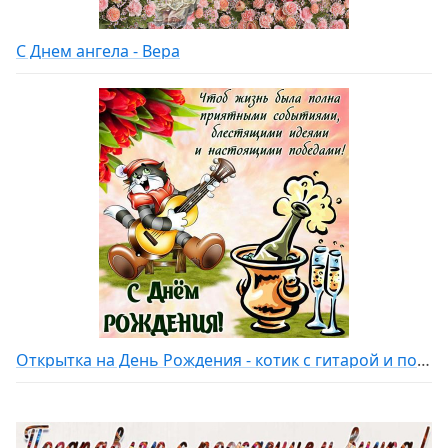
С Днем ангела - Вера
Открытка на День Рождения - котик с гитарой и пожелание для мужчины