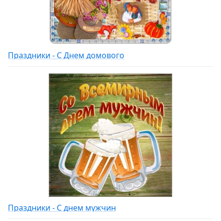
Праздники - С Днем домового
Праздники - С днем мужчин