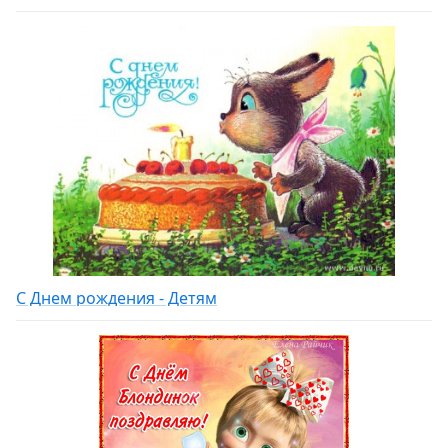
С Днем рождения - Детям