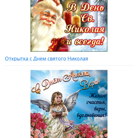
Открытка с Днем святого Николая