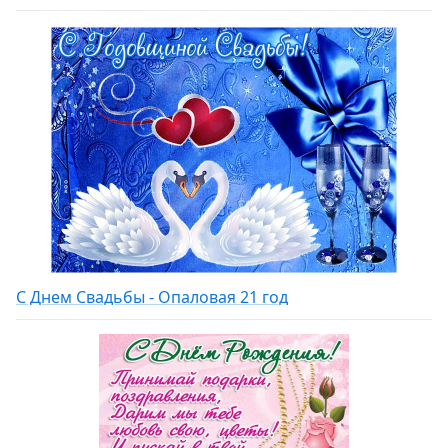
С Днем Свадьбы - Опаловая 21 год