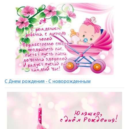
С Днем рождения - С новорожденным