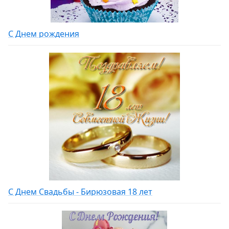
С Днем рождения
С Днем Свадьбы - Бирюзовая 18 лет