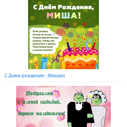
С Днем рождения - Михаил