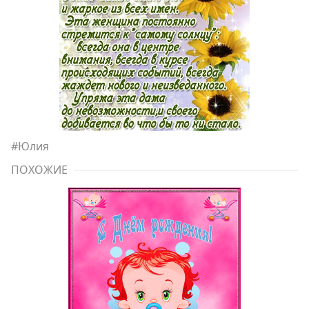
#
Юлия
ПОХОЖИЕ