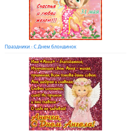
Праздники - С Днем блондинок