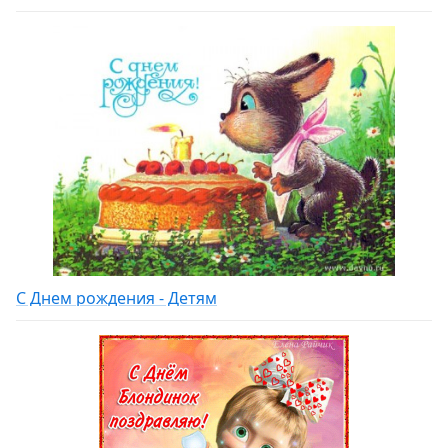
С Днем рождения - Детям