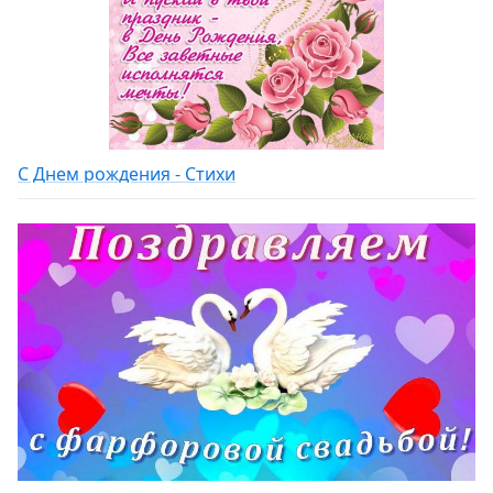
С Днем рождения - Стихи