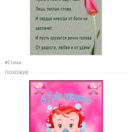
#
Стихи
ПОХОЖИЕ