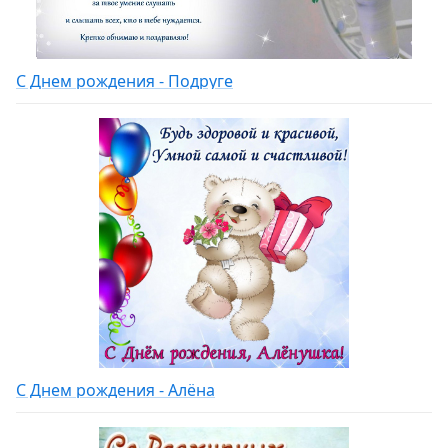
С Днем рождения - Подруге
С Днем рождения - Алёна