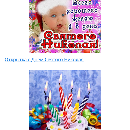
Открытка с Днем Святого Николая