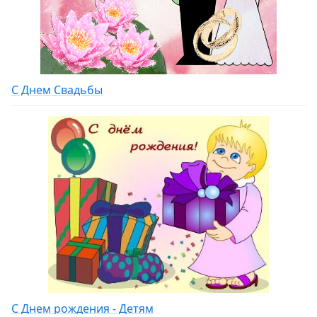
С Днем Свадьбы
С Днем рождения - Детям