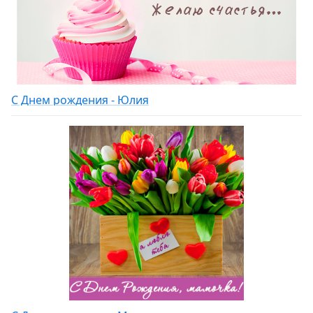
С Днем рождения - Юлия