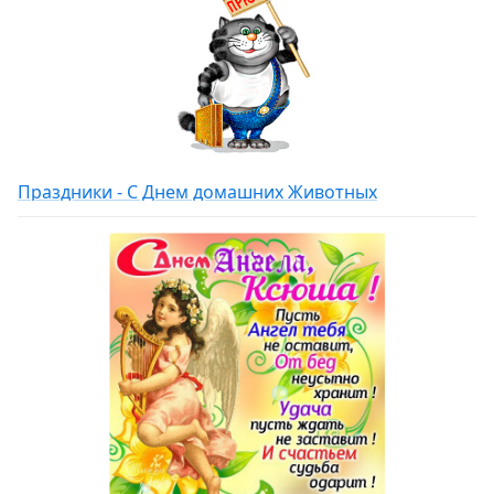
Праздники - С Днем домашних Животных