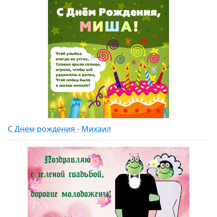
С Днем рождения - Михаил