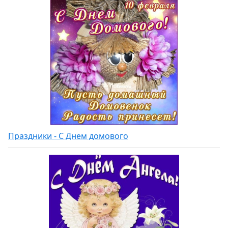
Праздники - С Днем домового