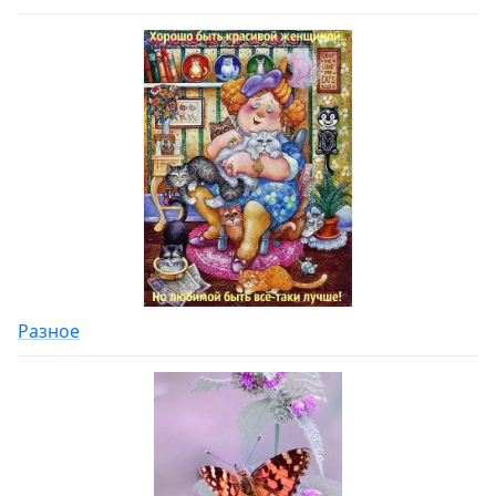
Разное