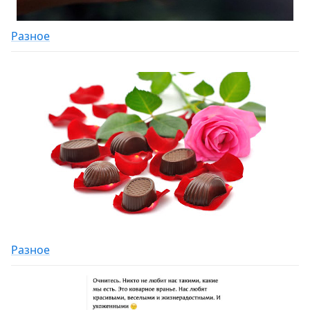
Разное
Разное