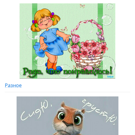
Разное