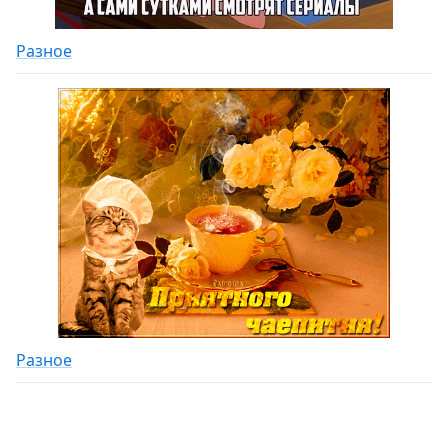
Разное
Разное