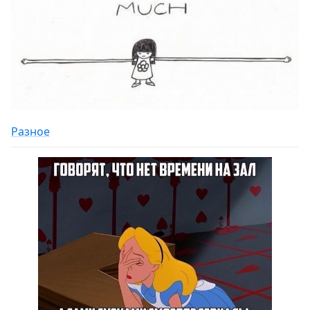
Разное