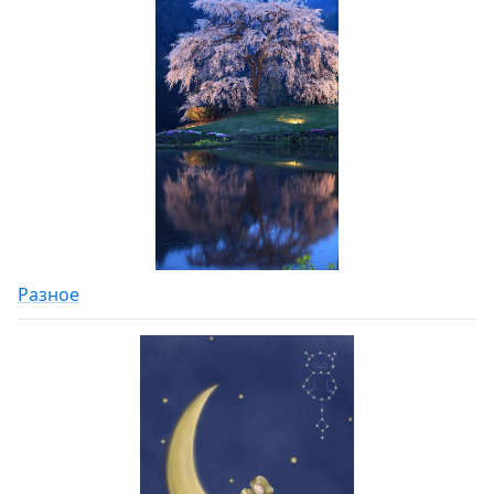
Разное