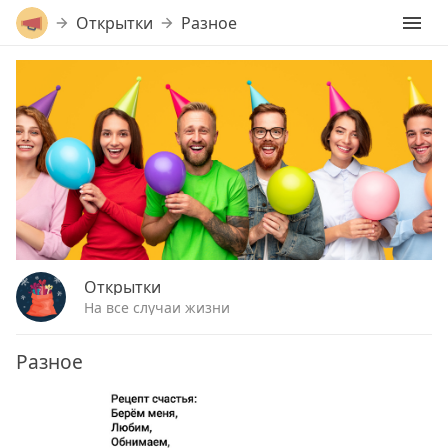
Открытки
Разное
Открытки
На все случаи жизни
Разное