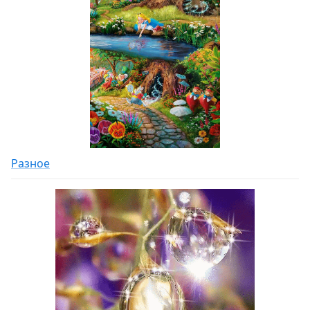
Разное