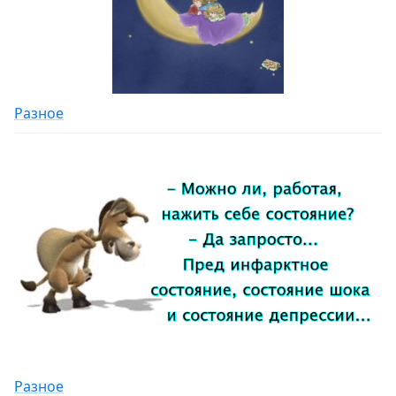
Разное
Разное