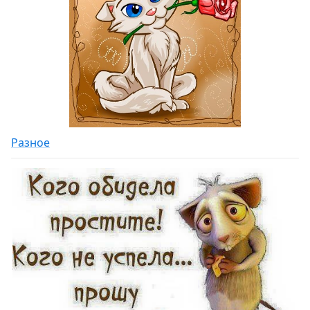
Разное