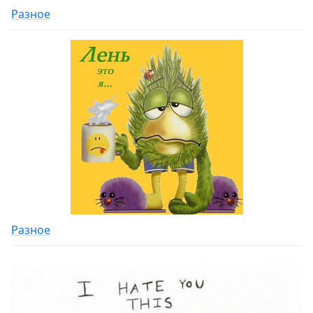
Разное
Разное