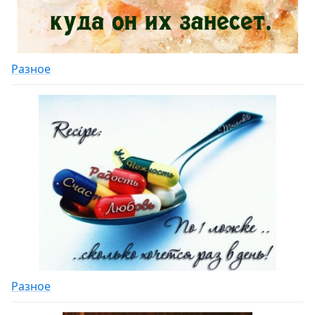
Разное
Разное