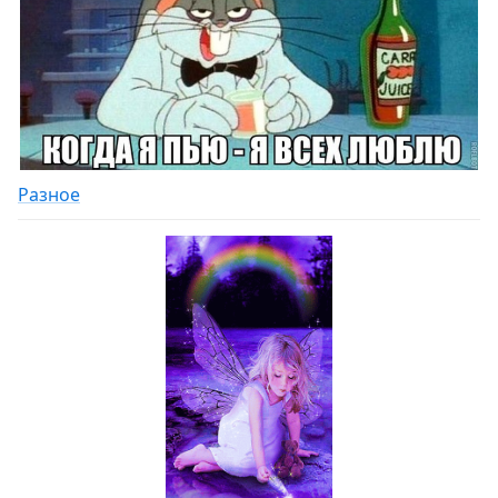
Разное