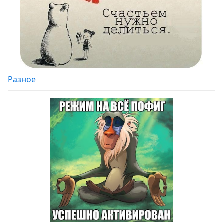
Разное