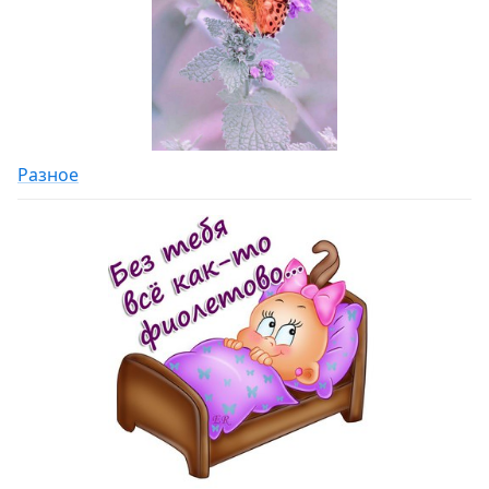
Разное