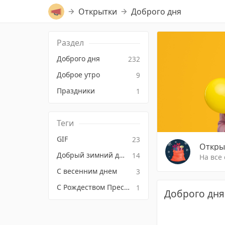
Открытки
Доброго дня
Раздел
Доброго дня
232
Доброе утро
9
Праздники
1
Теги
GIF
23
Откры
Добрый зимний день
14
На все
С весенним днем
3
С Рождеством Пресвятой Богородицы
1
Доброго дня