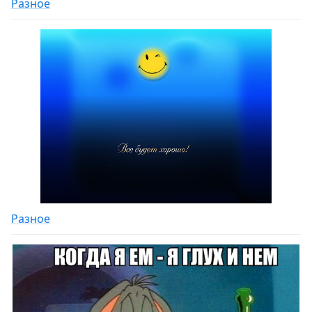
Разное
Разное