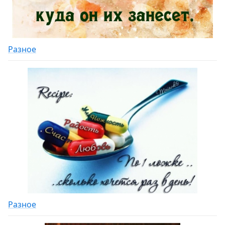
Разное
Разное