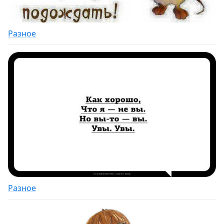
Разное
Разное