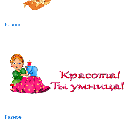
Разное
Разное