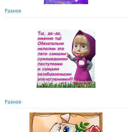
Разное
Разное