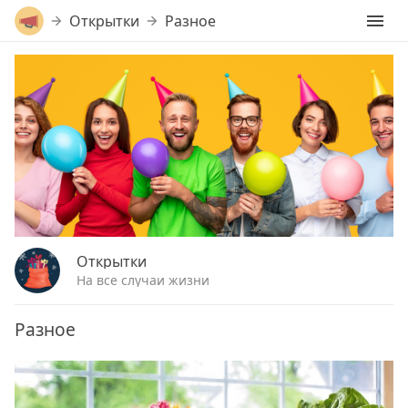
Открытки
Разное
Открытки
На все случаи жизни
Разное