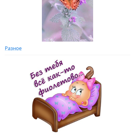
Разное