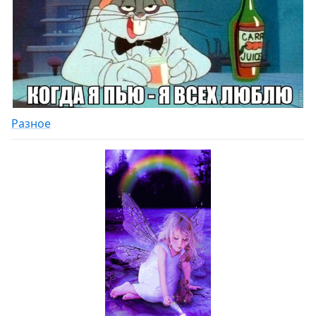
Разное