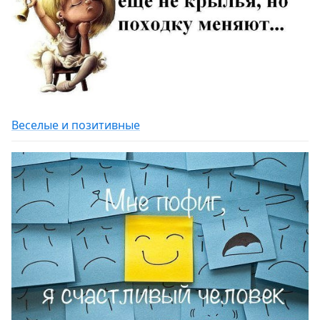
Веселые и позитивные