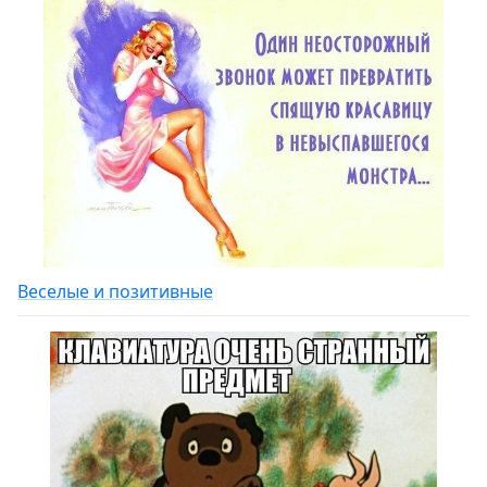
Веселые и позитивные