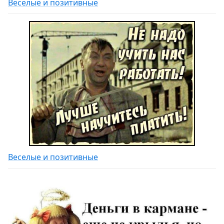
Веселые и позитивные
Веселые и позитивные