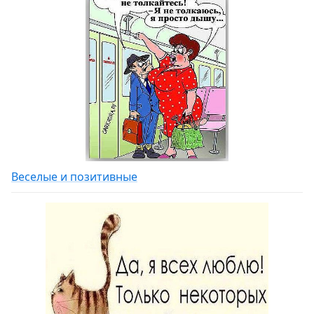
Веселые и позитивные