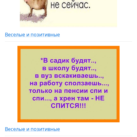
Веселые и позитивные
Веселые и позитивные