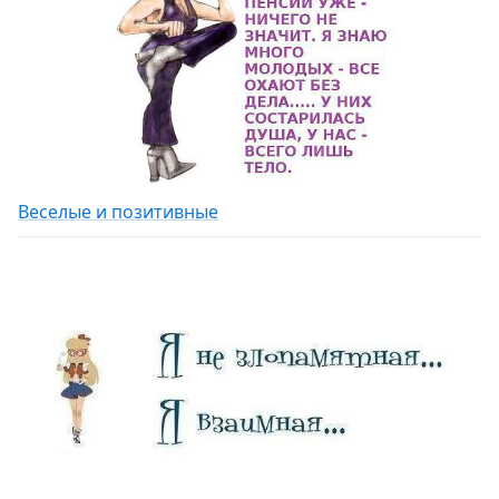
Веселые и позитивные