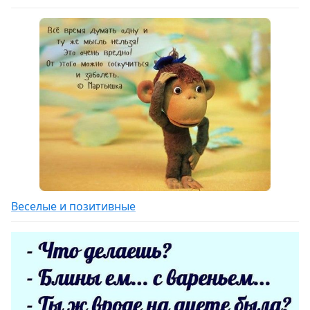
Веселые и позитивные