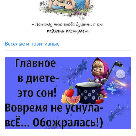
Веселые и позитивные