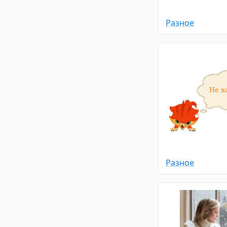
Разное
Разное