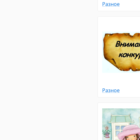
Разное
Разное