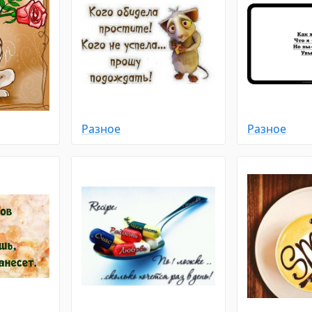
Разное
Разное