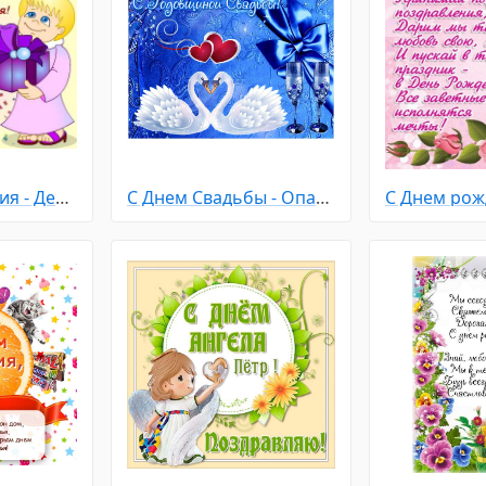
С Днем рождения - Детям
С Днем Свадьбы - Опаловая 21 год