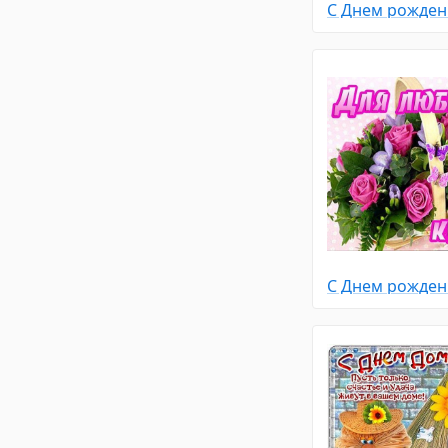
С Днем рожден