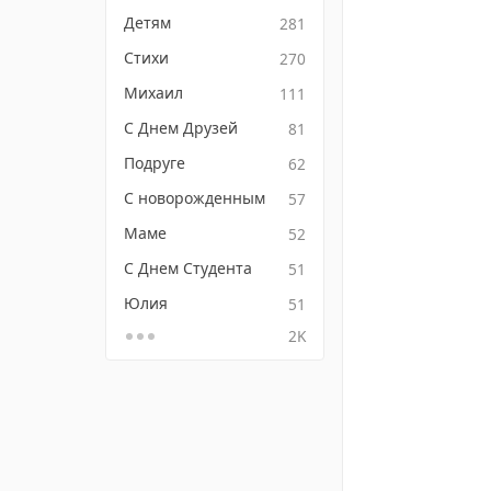
Детям
281
Стихи
270
Михаил
111
С Днем Друзей
81
Подруге
62
С новорожденным
57
Маме
52
С Днем Студента
51
Юлия
51
2K