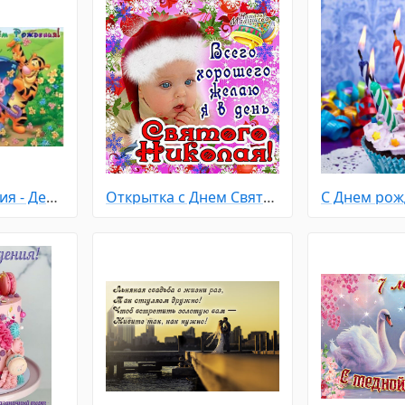
С Днем рождения - Детям
Открытка с Днем Святого Николая
С Днем рож