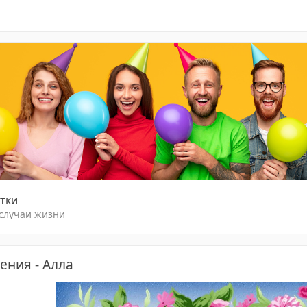
тки
 случаи жизни
ения - Алла