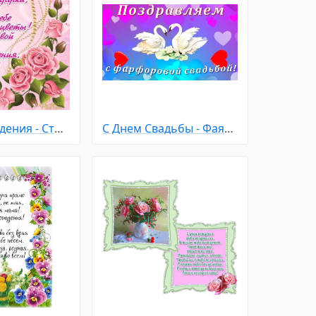
С Днем рождения - Стихи
С Днем Свадьбы - Фаянсовая 9 лет