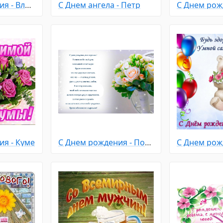
С Днем рождения - Владимир
С Днем ангела - Петр
ия - Куме
С Днем рождения - Подруге