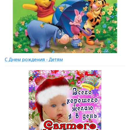
С Днем рождения - Детям