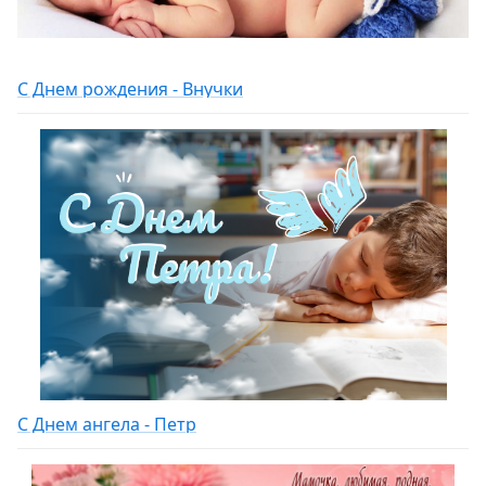
С Днем рождения - Внучки
С Днем ангела - Петр