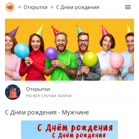
Открытки
С Днем рождения
Открытки
На все случаи жизни
С Днем рождения - Мужчине