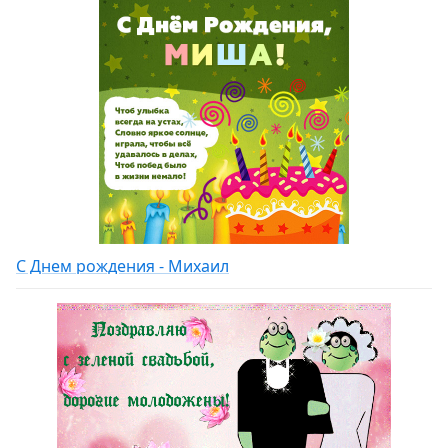
С Днем рождения - Михаил