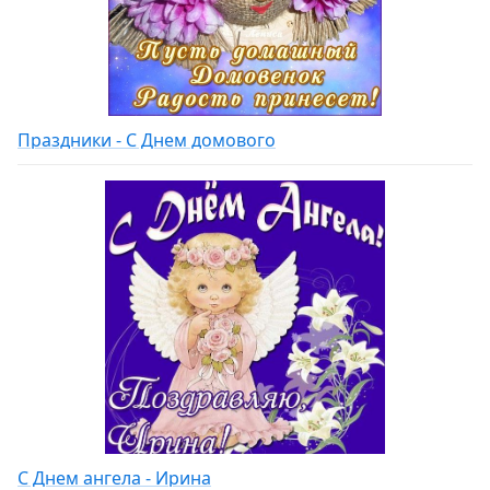
Праздники - С Днем домового
С Днем ангела - Ирина