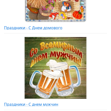
Праздники - С Днем домового
Праздники - С днем мужчин