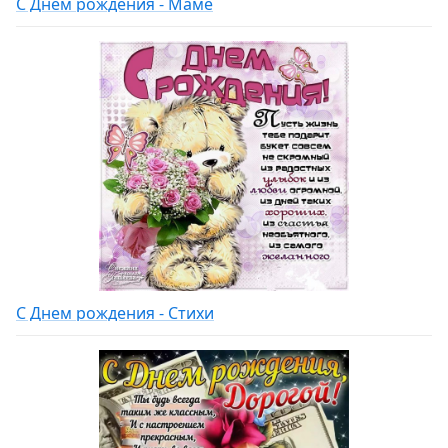
С Днем рождения - Маме
С Днем рождения - Стихи