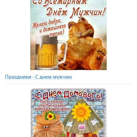
Праздники - С днем мужчин