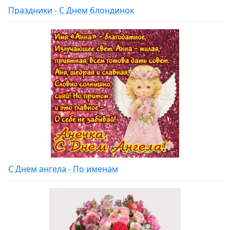
Праздники - С Днем блондинок
С Днем ангела - По именам