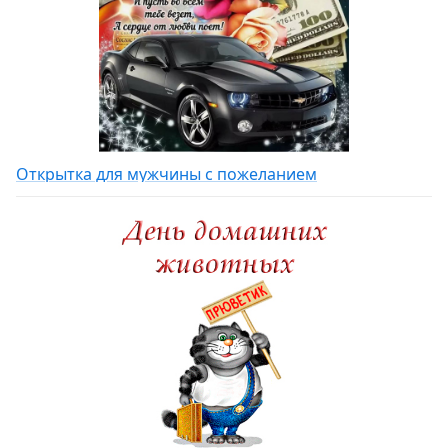
Открытка для мужчины с пожеланием