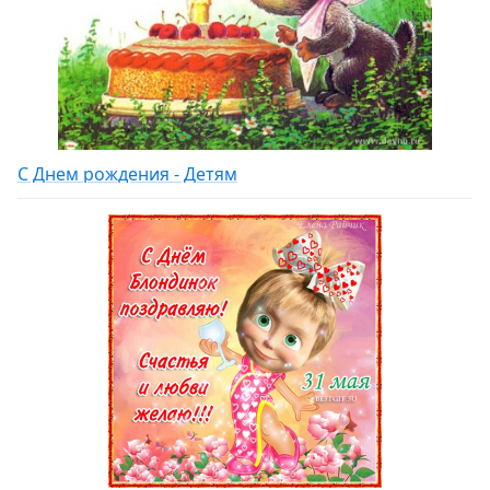
С Днем рождения - Детям