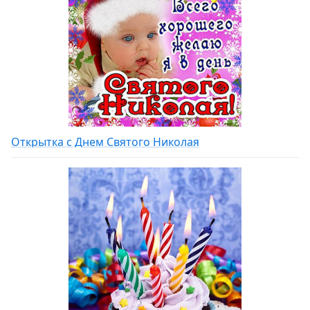
Открытка с Днем Святого Николая