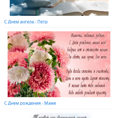
С Днем ангела - Петр
С Днем рождения - Маме