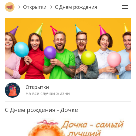
Открытки
С Днем рождения
Открытки
На все случаи жизни
С Днем рождения - Дочке