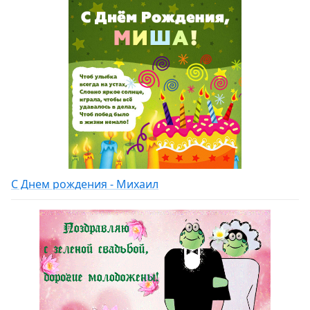
С Днем рождения - Михаил