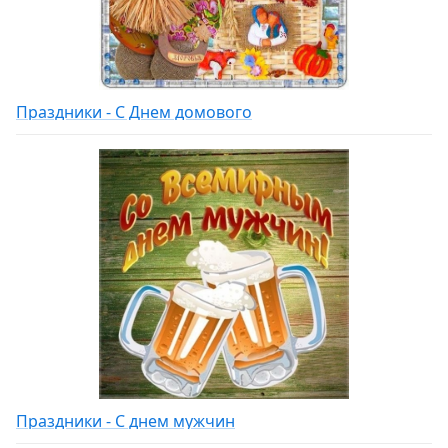
Праздники - С Днем домового
Праздники - С днем мужчин