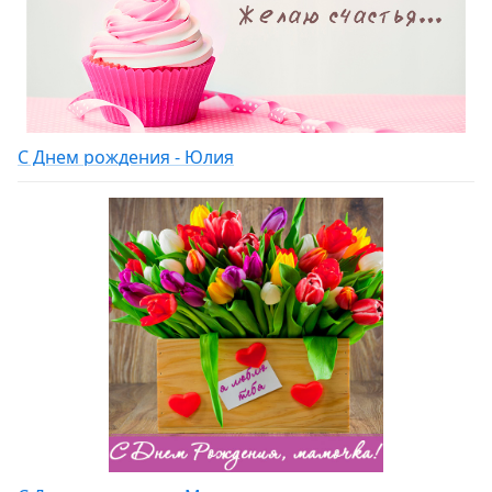
С Днем рождения - Юлия