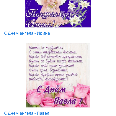
С Днем ангела - Ирина
С Днем ангела - Павел