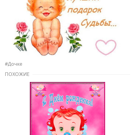
#
Дочке
ПОХОЖИЕ