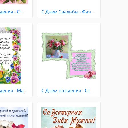
С Днем рождения - Стихи
С Днем Свадьбы - Фаянсовая 9 лет
С Днем рождения - Маме
С Днем рождения - Стихи