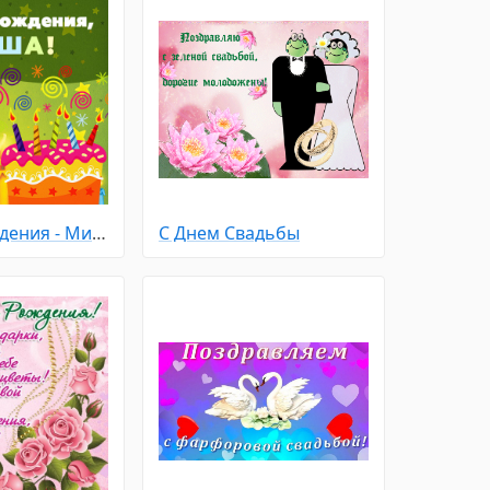
С Днем рождения - Михаил
С Днем Свадьбы