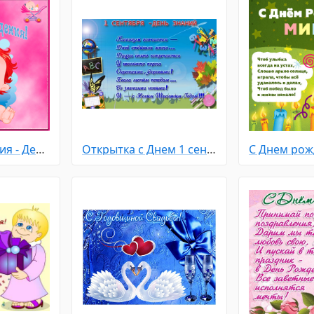
С Днем рождения - Детям
Открытка с Днем 1 сентября