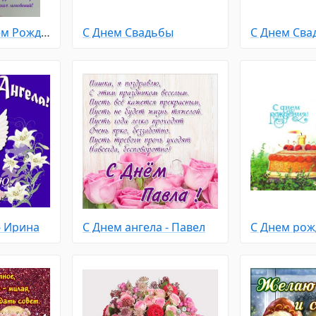
Открытка с Днем Рождения девушке
С Днем Свадьбы
- Ирина
С Днем ангела - Павел