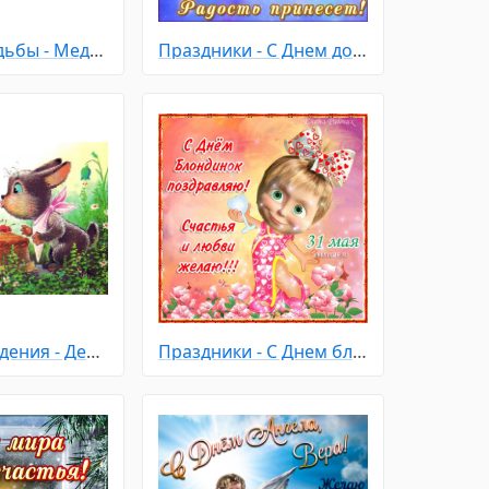
С Днем Свадьбы - Медная 7 лет
Праздники - С Днем домового
С Днем рождения - Детям
Праздники - С Днем блондинок