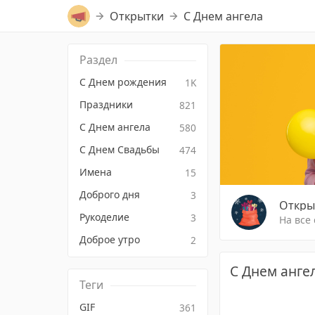
Открытки
С Днем ангела
Раздел
С Днем рождения
1K
Праздники
821
С Днем ангела
580
С Днем Свадьбы
474
Имена
15
Доброго дня
3
Откры
Рукоделие
3
На все
Доброе утро
2
С Днем анге
Теги
GIF
361