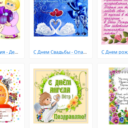
С Днем рождения - Детям
С Днем Свадьбы - Опаловая 21 год