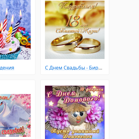
дения
С Днем Свадьбы - Бирюзовая 18 лет