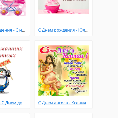
С Днем рождения - С новорожденным
С Днем рождения - Юлия
Праздники - С Днем домашних Животных
С Днем ангела - Ксения