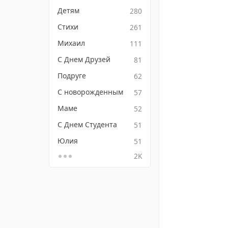
Детям
280
Стихи
261
Михаил
111
С Днем Друзей
81
Подруге
62
С новорожденным
57
Маме
52
С Днем Студента
51
Юлия
51
2K