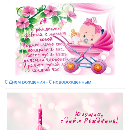
С Днем рождения - С новорожденным