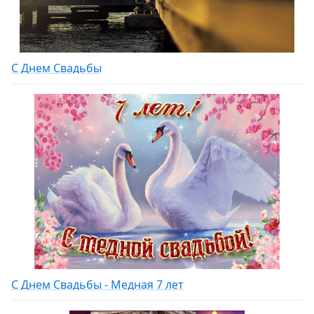
С Днем Свадьбы
С Днем Свадьбы - Медная 7 лет