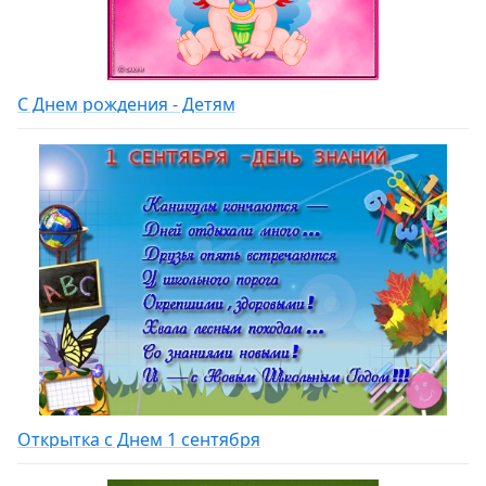
С Днем рождения - Детям
Открытка с Днем 1 сентября