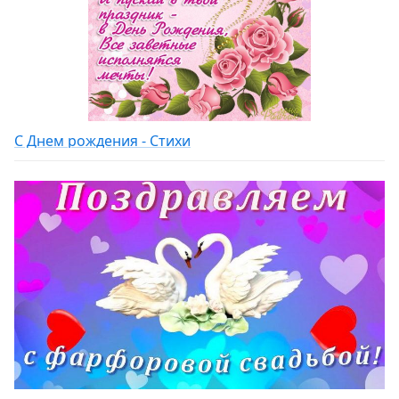
С Днем рождения - Стихи