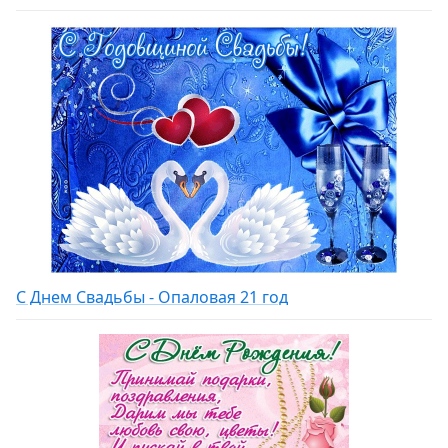
С Днем Свадьбы - Опаловая 21 год