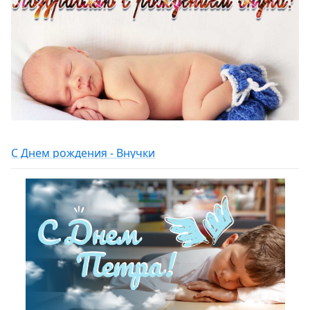
С Днем рождения - Внучки