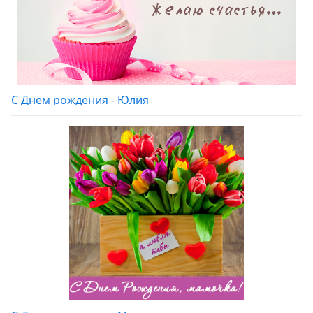
С Днем рождения - Юлия