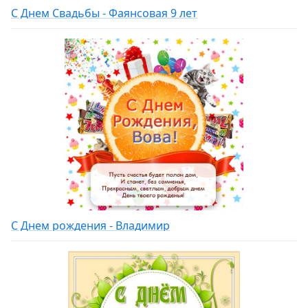
С Днем Свадьбы - Фаянсовая 9 лет
С Днем рождения - Владимир