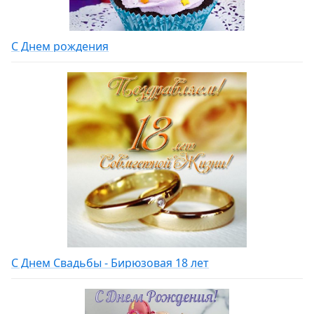
С Днем рождения
С Днем Свадьбы - Бирюзовая 18 лет