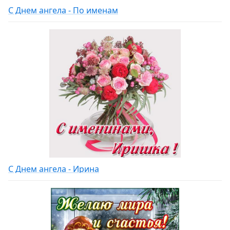
С Днем ангела - По именам
С Днем ангела - Ирина