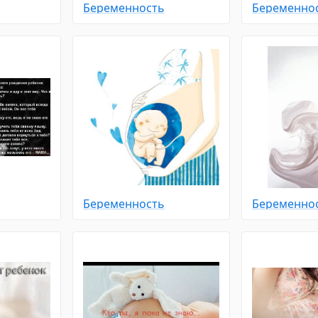
Беременность
Беременно
Беременность
Беременно