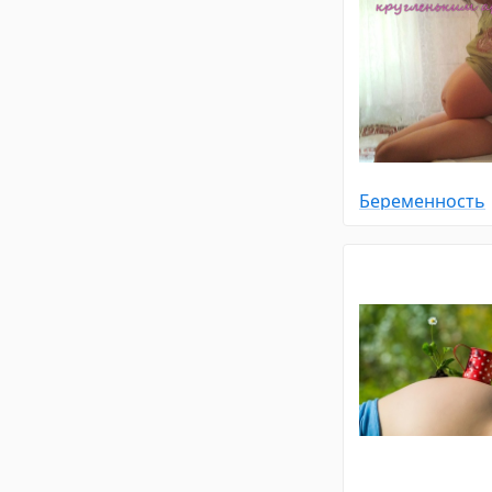
Беременность