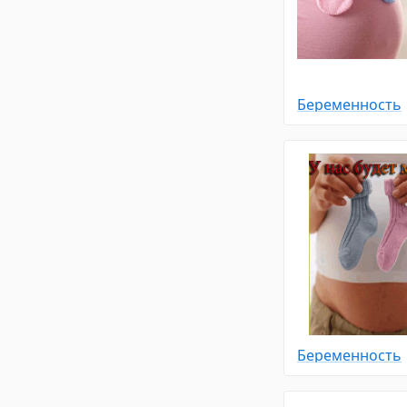
Беременность
Беременность