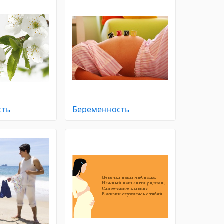
сть
Беременность