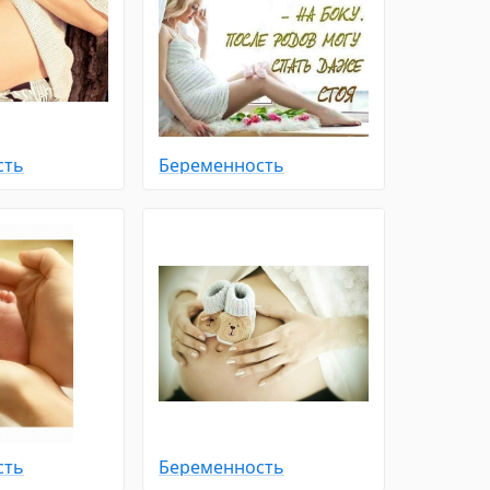
сть
Беременность
сть
Беременность