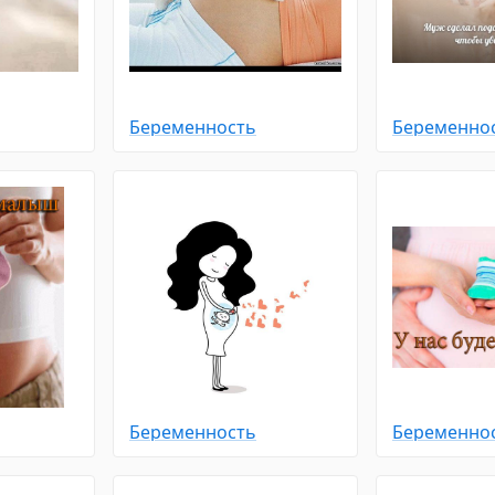
Беременность
Беременно
Беременность
Беременно