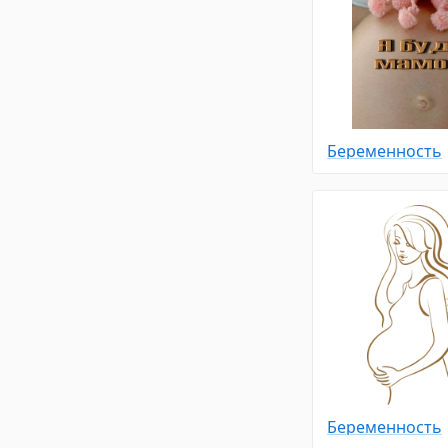
Беременность
Беременность