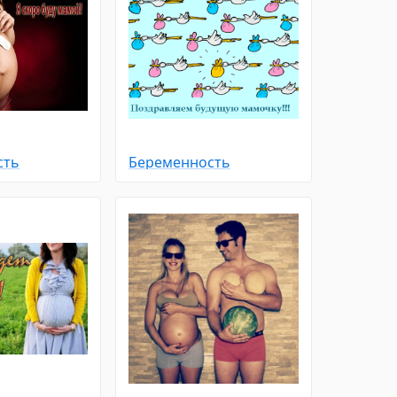
сть
Беременность