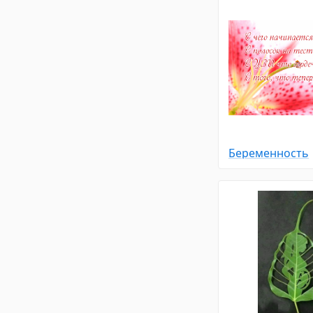
Беременность