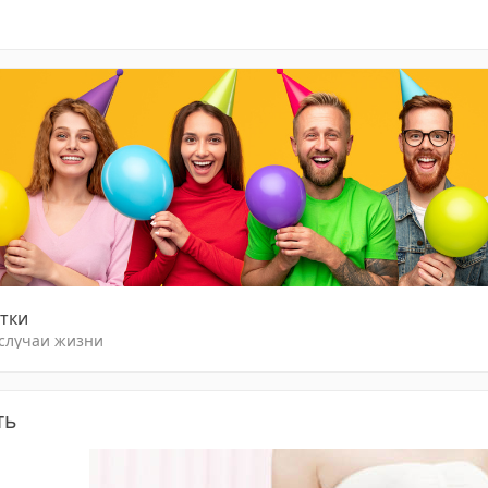
тки
 случаи жизни
ть