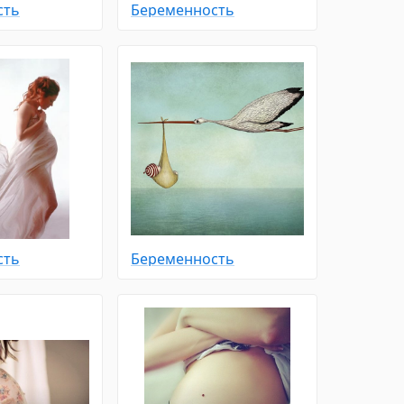
сть
Беременность
сть
Беременность