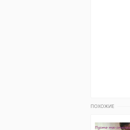
ПОХОЖИЕ