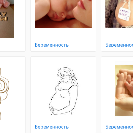
Беременность
Беременно
Беременность
Беременно