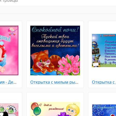
й Троицы
С Днем рождения - Детям
Открытка с милым рыжим котиком и цветами желающий спокойной ночи