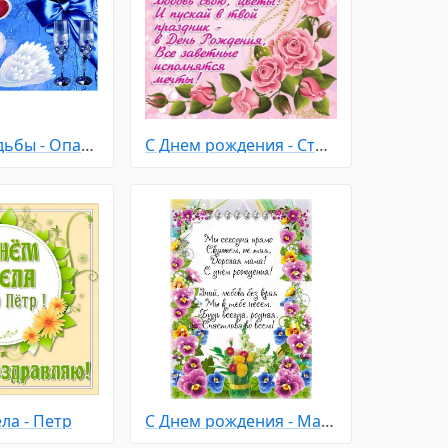
С Днем Свадьбы - Опаловая 21 год
С Днем рождения - Стихи
ла - Петр
С Днем рождения - Маме