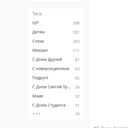
Теги
GIF
398
Детям
281
Стихи
265
Михаил
111
С Днем Друзей
81
С новорожденным
63
Подруге
62
С Днем Святой Троицы
56
Маме
52
С Днем Студента
51
2K