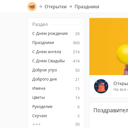
Открытки
Праздники
Раздел
С Днем рождения
2K
Праздники
960
С Днем ангела
574
С Днем Свадьбы
474
Доброе утро
50
Доброго дня
21
Откры
Имена
15
На все
Цветы
14
Рукоделие
6
Поздравител
Скучаю
5
30