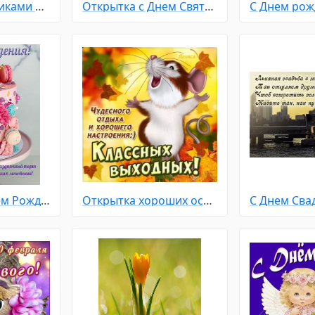
Открытка с котиками на день семьи любви и верности
Открытка с Днем Святого Николая
С Днем рож
Открытка с Днем Рождения девушке
Открытка хороших осенних выходных для поднятий настроения
С Днем Сва