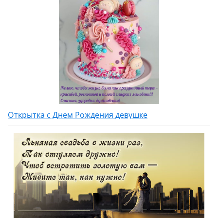
Открытка с Днем Рождения девушке