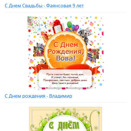
С Днем Свадьбы - Фаянсовая 9 лет
С Днем рождения - Владимир