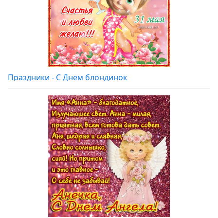
Праздники - С Днем блондинок