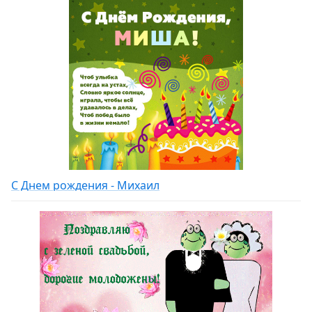
С Днем рождения - Михаил