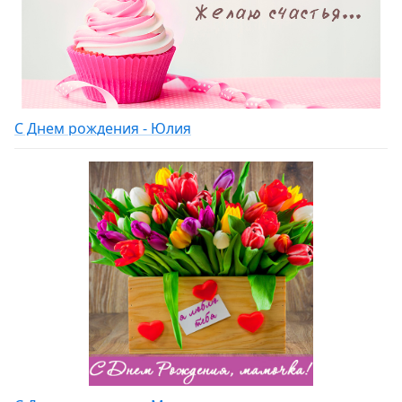
С Днем рождения - Юлия