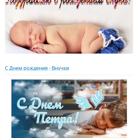
С Днем рождения - Внучки