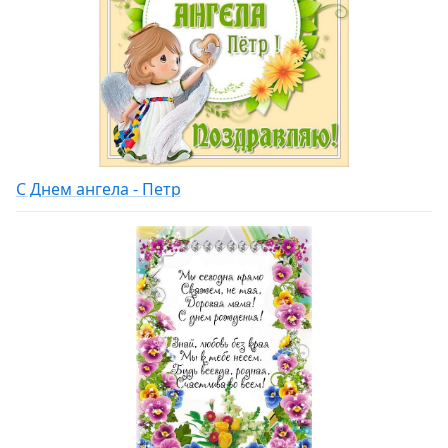
С Днем ангела - Петр