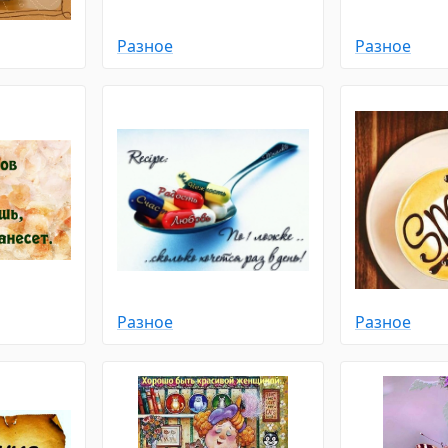
Разное
Разное
Разное
Разное