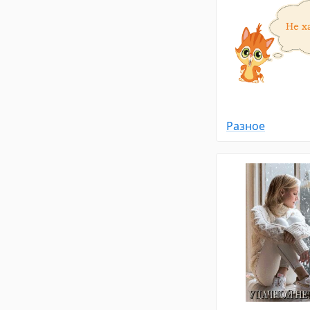
Разное