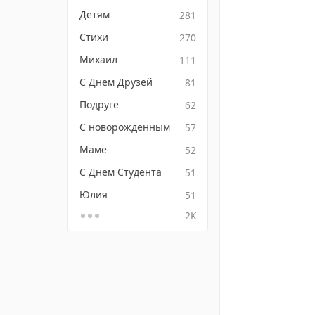
Детям
281
Стихи
270
Михаил
111
С Днем Друзей
81
Подруге
62
С новорожденным
57
Маме
52
С Днем Студента
51
Юлия
51
2K