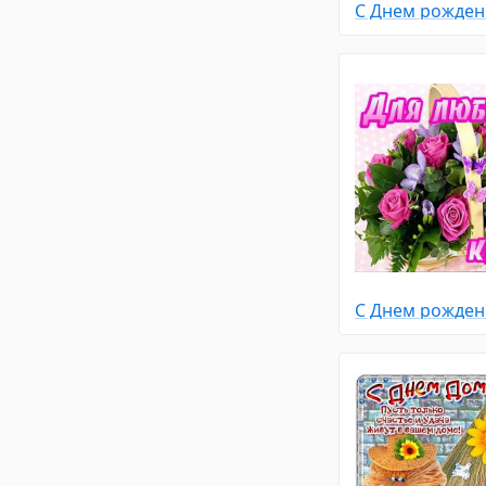
С Днем рожден