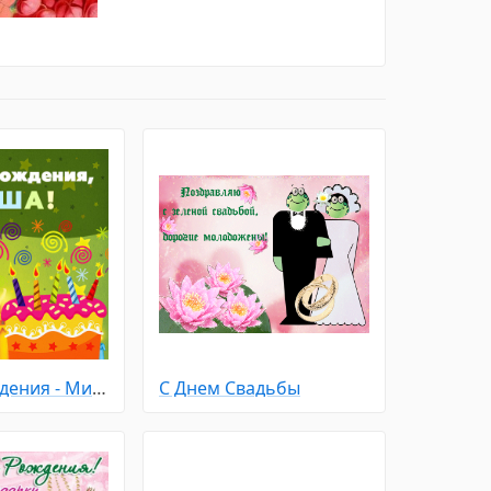
С Днем рождения - Михаил
С Днем Свадьбы