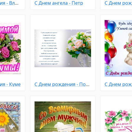
С Днем рождения - Владимир
С Днем ангела - Петр
ия - Куме
С Днем рождения - Подруге