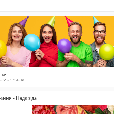
тки
 случаи жизни
ения - Надежда