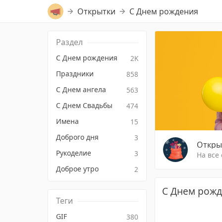
Открытки
С Днем рождения
Раздел
С Днем рождения
2K
Праздники
858
С Днем ангела
563
С Днем Свадьбы
474
Имена
15
Доброго дня
3
Откры
Рукоделие
3
На все
Доброе утро
2
С Днем рожд
Теги
GIF
380