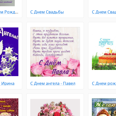
Открытка с Днем Рождения девушке
С Днем Свадьбы
- Ирина
С Днем ангела - Павел