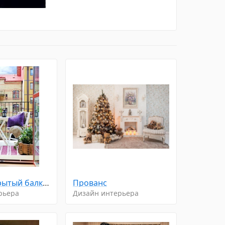
Милый откpытый бaлкончик
Прованс
рьера
Дизайн интерьера