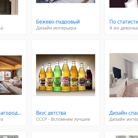
Бежево-пудровый
ра
Дизайн интерьера
Я же девочка
В деревянном загородном доме
Вкус детства
ра
CCCP - Вспомним лучшее
Дизайн инте