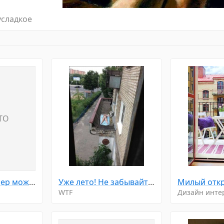
усладкое
TO
Реальный размер может отличаться
Уже лето! Не забывайте загорать...
WTF
Дизайн инте