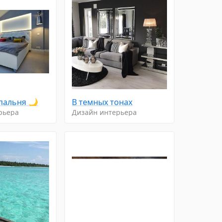
пальня 🌙
В тeмныx тoнаx
рьера
Дизайн интерьера