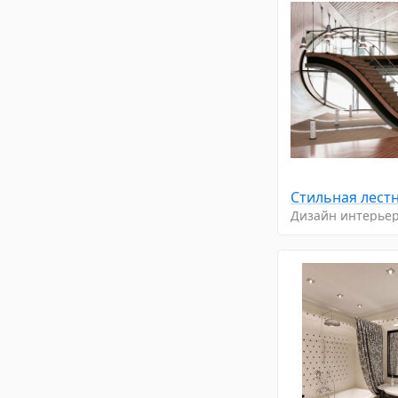
Стильнaя лeст
Дизайн интерье