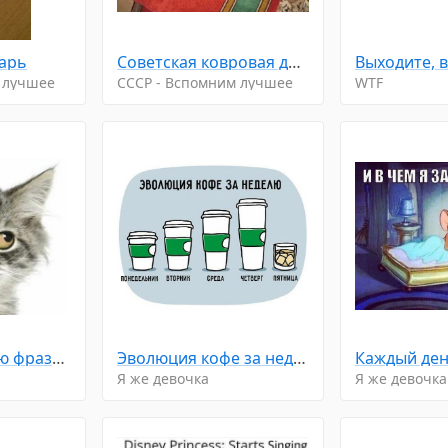
арь
Советская ковровая дорожка
 лучшее
CCCP - Вспомним лучшее
WTF
Услышала такую фразу: "Деньги любят тишину"... Затаилась... Жду...
Эволюция кофе за неделю...
Каждый день
Я же девочка
Я же девочка