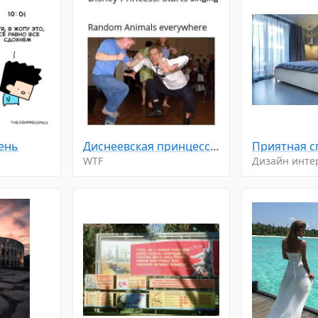
день
Диснеевская принцесса: начинает петь. Случайные животные повсюду.
Приятная с
WTF
Дизайн инте