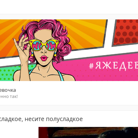
девочка
нно так!
сладкое, несите полусладкое