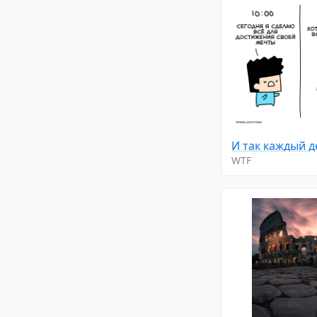
И так каждый 
WTF