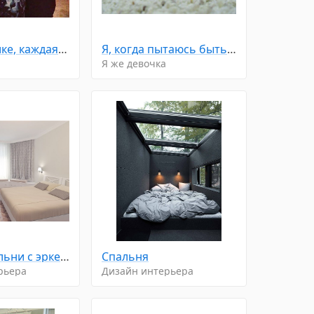
По статистике, каждая четвёртая женщина в мире счастлива
Я, когда пытаюсь быть милой
Я же девочка
Дизайн спальни с эркерными окнами
Спальня
рьера
Дизайн интерьера