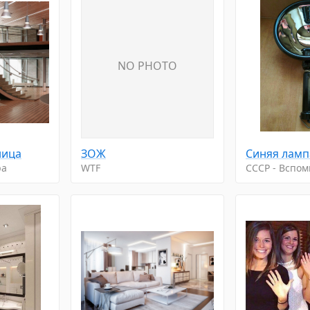
NO PHOTO
ница
ЗОЖ
ра
WTF
CCCP - Вспо