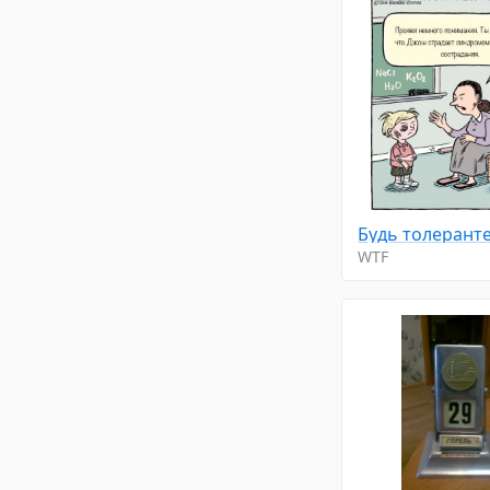
Будь толерант
WTF