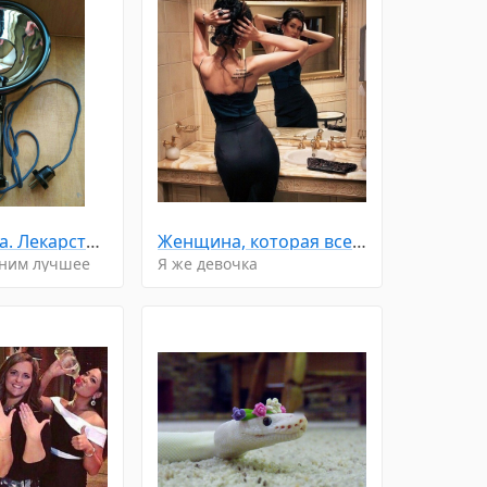
Синяя лампа. Лекарство от всех болезней 😉
Женщина, которая все прощает и долго терпит, часто уходит неожиданно и навсегда. ☝
мним лучшее
Я же девочка