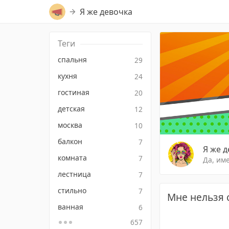
Я же девочка
Теги
спальня
29
кухня
24
гостиная
20
детская
12
москва
10
балкон
7
Я же 
комната
7
Да, име
лестница
7
стильно
7
Мне нельзя 
ванная
6
657