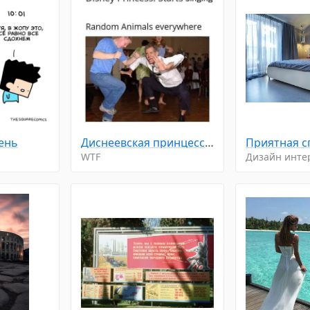
день
Диснеевская принцесса: начинает петь. Случайные животные повсюду.
Приятная с
WTF
Дизайн инте