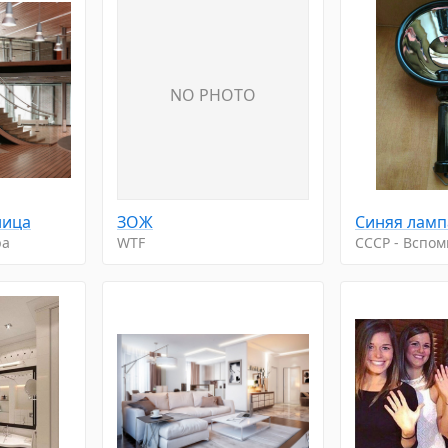
NO PHOTO
ница
ЗОЖ
ра
WTF
CCCP - Вспо