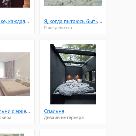
По статистике, каждая четвёртая женщина в мире счастлива
Я, когда пытаюсь быть милой
Я же девочка
Дизайн спальни с эркерными окнами
Спальня
рьера
Дизайн интерьера