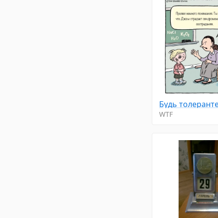
Будь толерант
WTF