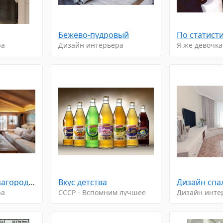
Бежево-пудровый
ра
Дизайн интерьера
Я же девочка
В деревянном загородном доме
Вкус детства
ра
CCCP - Вспомним лучшее
Дизайн инте