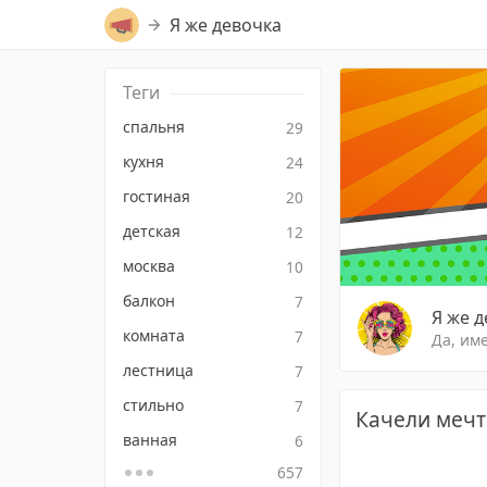
Я же девочка
Теги
спальня
29
кухня
24
гостиная
20
детская
12
москва
10
балкон
7
Я же 
комната
7
Да, име
лестница
7
стильно
7
Качели меч
ванная
6
657