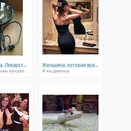
Синяя лампа. Лекарство от всех болезней 😉
Женщина, которая все прощает и долго терпит, часто уходит неожиданно и навсегда. ☝
мним лучшее
Я же девочка