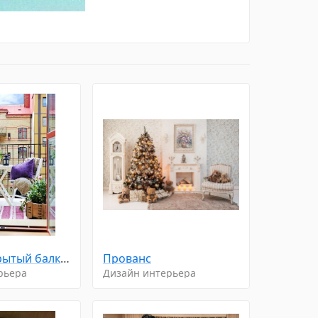
Милый откpытый бaлкончик
Прованс
рьера
Дизайн интерьера