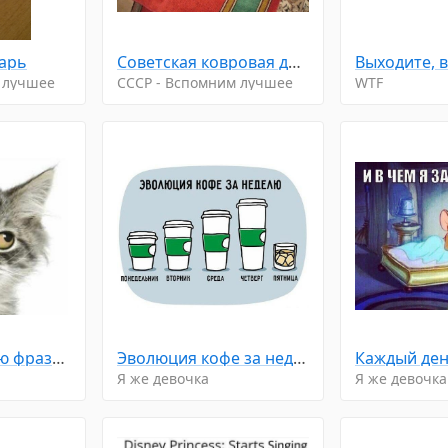
арь
Советская ковровая дорожка
 лучшее
CCCP - Вспомним лучшее
WTF
Услышала такую фразу: "Деньги любят тишину"... Затаилась... Жду...
Эволюция кофе за неделю...
Каждый день
Я же девочка
Я же девочка