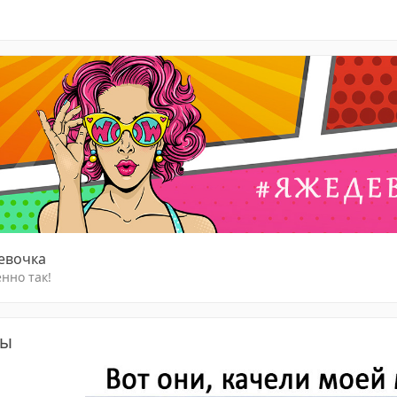
девочка
нно так!
ты