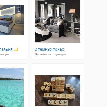
пальня 🌙
В тeмныx тoнаx
рьера
Дизайн интерьера