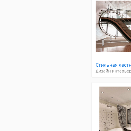
Стильнaя лeст
Дизайн интерье