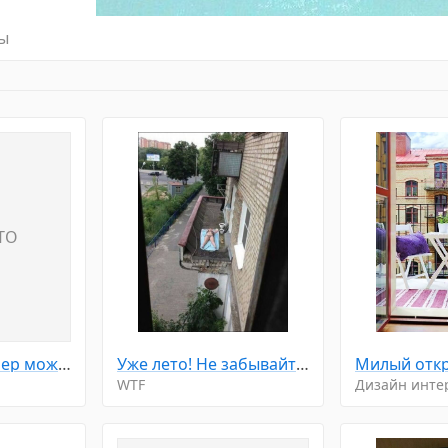
ы
TO
Реальный размер может отличаться
Уже лето! Не забывайте загорать...
WTF
Дизайн инте