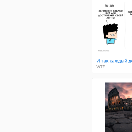
И так каждый 
WTF