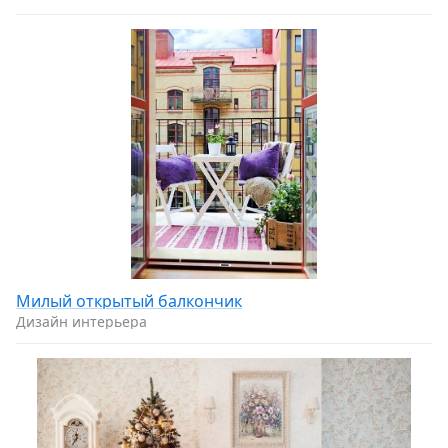
Милый откpытый бaлкончик
Дизайн интерьера