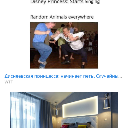
Диснеевская принцесса: начинает петь. Случайные животные повсюду.
WTF