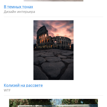
В тeмныx тoнаx
Дизайн интерьера
Колизей на рассвете
WTF