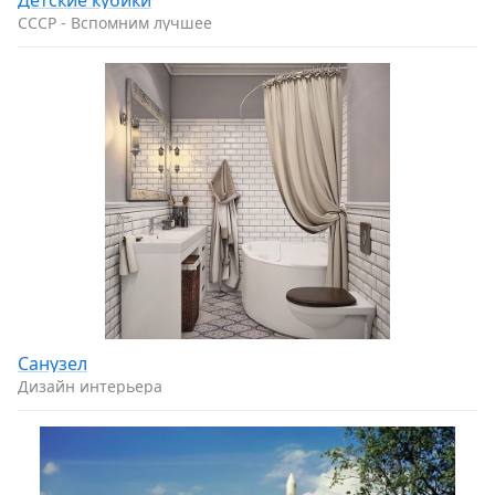
Детcкие кyбики
CCCP - Вспомним лучшее
Санузел
Дизайн интерьера