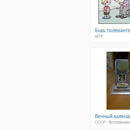
Будь толерант
WTF
Вечный календ
CCCP - Вспомним