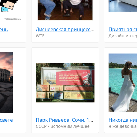
день
Диснеевская принцесса: начинает петь. Случайные животные повсюду.
Приятная с
WTF
Дизайн инте
свете
Парк Ривьера. Сочи, 1964 год.
CCCP - Вспомним лучшее
Я же девочка