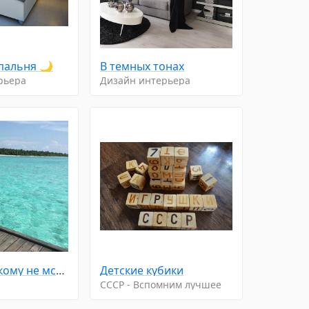
пальня 🌙
В тeмныx тoнаx
рьера
Дизайн интерьера
Никогда никому не мстите. Всё будет! У нас — хорошо, а у них — как заслужили!
Детcкие кyбики
CCCP - Вспомним лучшее