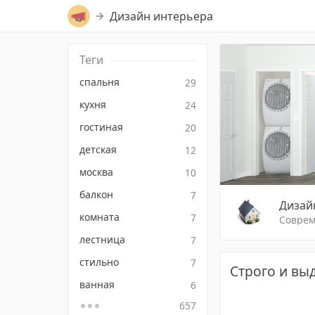
Дизайн интерьера
Теги
спальня
29
кухня
24
гостиная
20
детская
12
москва
10
балкон
7
Дизай
комната
7
Соврем
лестница
7
стильно
7
Строго и вы
ванная
6
657