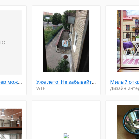
TO
Реальный размер может отличаться
Уже лето! Не забывайте загорать...
WTF
Дизайн инте