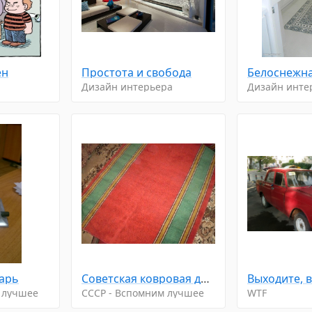
ен
Простота и свобода
Белоснежна
Дизайн интерьера
Дизайн инте
арь
Советская ковровая дорожка
 лучшее
CCCP - Вспомним лучшее
WTF