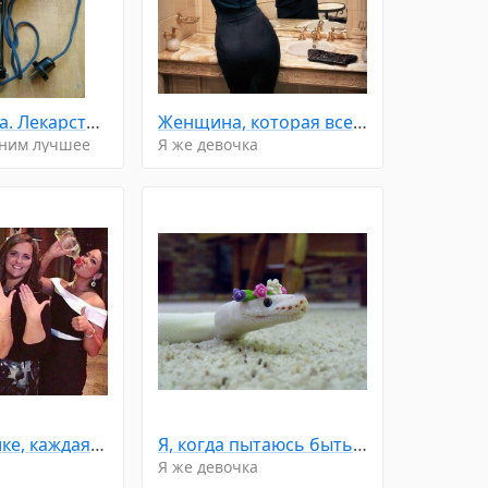
Синяя лампа. Лекарство от всех болезней 😉
Женщина, которая все прощает и долго терпит, часто уходит неожиданно и навсегда. ☝
мним лучшее
Я же девочка
По статистике, каждая четвёртая женщина в мире счастлива
Я, когда пытаюсь быть милой
Я же девочка