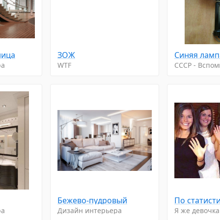
ница
ЗОЖ
ра
WTF
CCCP - Вспо
Бежево-пудровый
ра
Дизайн интерьера
Я же девочка