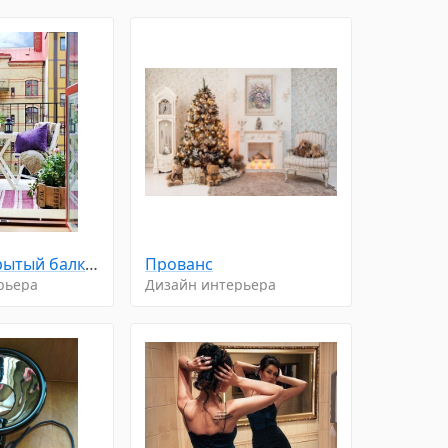
Милый откpытый бaлкончик
Прованс
рьера
Дизайн интерьера