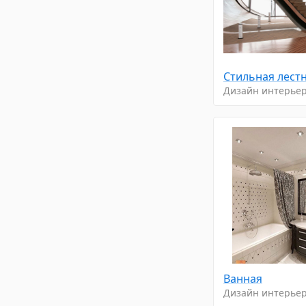
Стильнaя лeст
Дизайн интерье
Ванная
Дизайн интерье