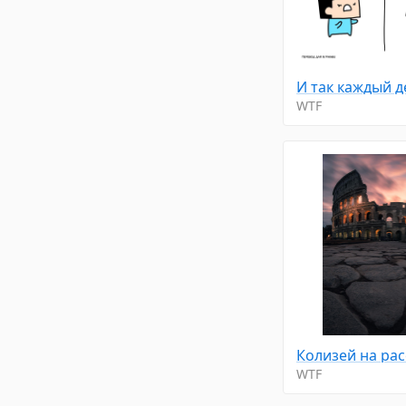
И так каждый 
WTF
Колизей на рас
WTF