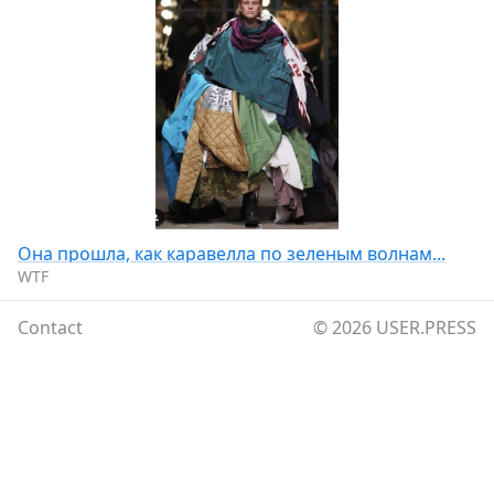
Она прошла, как каравелла по зеленым волнам...
WTF
Contact
© 2026
USER.PRESS