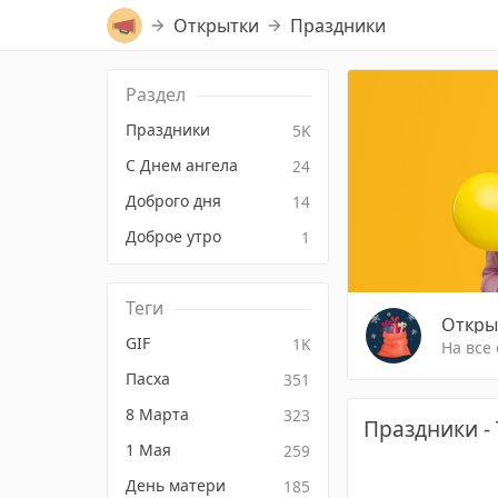
Открытки
Праздники
Раздел
Праздники
5K
С Днем ангела
24
Доброго дня
14
Доброе утро
1
Теги
Откры
GIF
1K
На все
Пасха
351
8 Марта
323
Праздники -
1 Мая
259
День матери
185