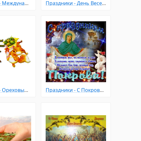
Праздники - Международный день девочек
Праздники - День Весеннего Равноденствия
Праздники - Ореховый - Хлебный Спас
Праздники - С Покровом Пресвятой Богородицы