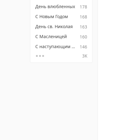
День влюбленных
178
С Новым Годом
168
День св. Николая
163
С Масленицей
160
С наступающим Новым годом
146
3K