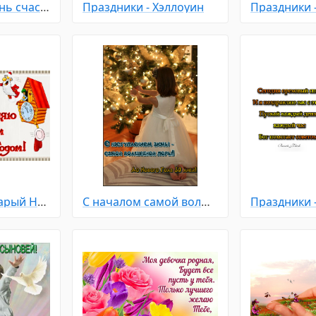
Праздники - День счастья
Праздники - Хэллоуин
Праздники - Старый Новый Год
С началом самой волшебной поры, зимы