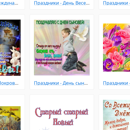
Праздники - Международный день девочек
Праздники - День Весеннего Равноденствия
Праздники - С Покровом Пресвятой Богородицы
Праздники - День сыновей