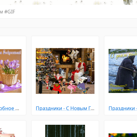
ом
#
GIF
Праздники - Вербное Воскресенье
Праздники - С Новым Годом