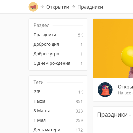
Открытки
Праздники
Раздел
Праздники
5K
Доброго дня
1
Доброе утро
1
С Днем рождения
1
Теги
Откры
GIF
1K
На все
Пасха
351
8 Марта
323
Праздники -
1 Мая
259
День матери
172