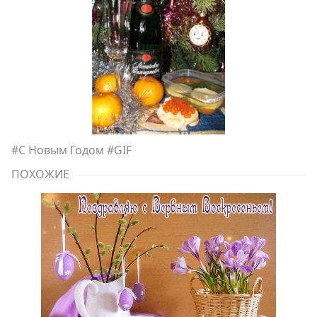
#
С Новым Годом
#
GIF
ПОХОЖИЕ