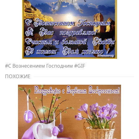
#
С Вознесением Господним
#
GIF
ПОХОЖИЕ