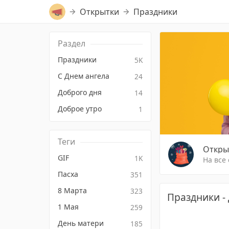
Открытки
Праздники
Раздел
Праздники
5K
С Днем ангела
24
Доброго дня
14
Доброе утро
1
Теги
Откры
GIF
1K
На все
Пасха
351
8 Марта
323
Праздники - 
1 Мая
259
День матери
185