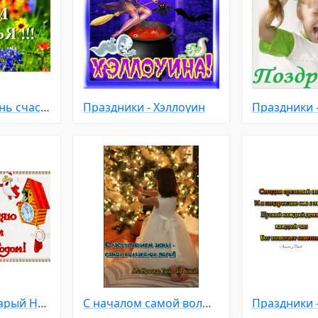
Праздники - День счастья
Праздники - Хэллоуин
Праздники - Старый Новый Год
С началом самой волшебной поры, зимы