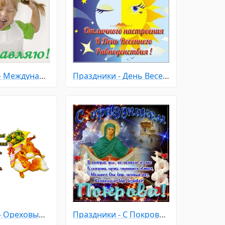
Праздники - Международный день девочек
Праздники - День Весеннего Равноденствия
Праздники - Ореховый - Хлебный Спас
Праздники - С Покровом Пресвятой Богородицы