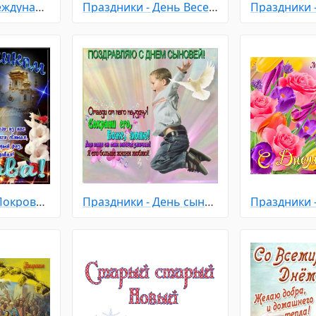
Праздники - Международный день девочек
Праздники - День Весеннего Равноденствия
Праздники - С Покровом Пресвятой Богородицы
Праздники - День сыновей