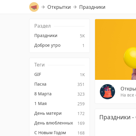
Открытки
Праздники
Раздел
Праздники
5K
Доброе утро
1
Теги
GIF
1K
Пасха
351
Откры
8 Марта
323
На все
1 Мая
259
День матери
172
Праздники -
День влюбленных
169
С Новым Годом
168